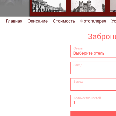
Главная
Описание
Стоимость
Фотогалерея
Ус
Помощь туристу
Скидки
От
Найдете хостел или мини-отель дешевле - сделаем 
Характеристики мини
Правила проживания
Правила прожив
Правила проживания, заез
Правила про
Правила проживания в мини-от
Правила проживания заезда /выезда в квартире на
Правила проживани