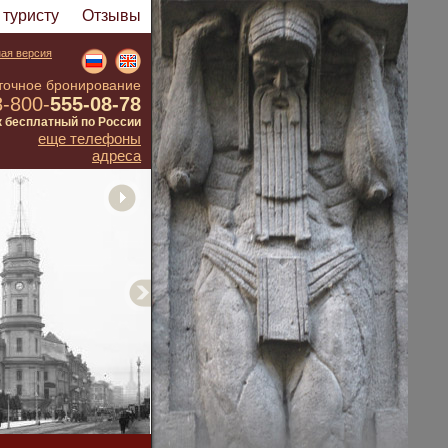
туристу
Отзывы
ая версия
точное бронирование
8-800-
555-08-78
к бесплатный по России
еще телефоны
адреса