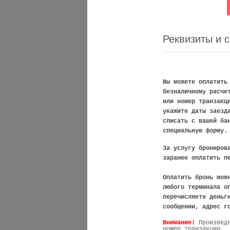
Реквизиты и 
Вы можете оплатить
безналичному расче
или номер транзакц
укажите даты заезд
списать с вашей ба
специальную форму.
За услугу брониров
заранее оплатить п
Оплатить бронь мож
любого терминала о
перечисляете деньг
сообщении, адрес г
Внимание!
Произвед
номер транзакции.