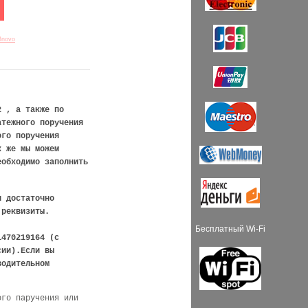
Bnovo
2 , а также по
атежного поручения
ного поручения
к же мы можем
еобходимо заполнить
и достаточно
 реквизиты.
Бесплатный Wi-Fi
1470219164 (с
сии).Если вы
водительном
ого паручения или