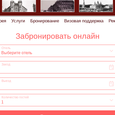
рея
Услуги
Бронирование
Визовая поддержка
Ре
дки
Отзывы
Сотрудничество
Вакансии
Визовая п
делаем скидку!
Статьи
Регистрация
Правила брони
ки мини-отеля, хостелов и гостевых домов
Бронирова
живания в хостеле на Некрасова дом 60 (Греческий про
а проживания в мини-отеле и хостеле на 1-ой Советской
я, заезда/выезда в квартире ( гостевом доме) на улиц
ила проживания в гостевом доме на Лиговском проспек
мини-отеле на 5-ой Советской дом 3 ( Греческий проспе
тире на 7-ой Советской улице
Правила проживания,зае
оживания,заезда/выезда в квартире на Дегтярном пере