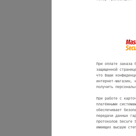
При оплате заказа 
защищенной страниц
что Ваши конфиденц
интернет-магазин, 
получить персональ
При работе с карто
платёжными систем
обеспечивает безоп
передачи данных га
протоколов Secure 
имеющих высшую сте