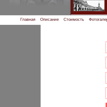
Главная
Описание
Стоимость
Фотогале
Помощь туристу
Ски
Найдете хостел или мини-отель дешевле - с
Характеристи
Правила про
Правил
Правила проживани
Прав
Правила проживания в 
Правила проживания заезда /выезда в квар
Правила пр