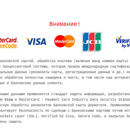
Внимание!
банковской картой, обработка платежа (включая ввод номера карты)
е процессинговой системы, которая прошла международную сертифика
иальные данные (реквизиты карты, регистрационные данные и др.) н
их обработка полностью защищена и никто, в том числе наш интерне
ные и банковские данные клиента.
чными данными применяется стандарт защиты информации, разработан
ами
Visa
и MasterCard - Payment Card Industry Data Security Stand
асную обработку реквизитов Банковской карты Держателя. Применяем
рантирует безопасность по сделкам с Банковскими картами путем ис
Sockets Layer (SSL), Verified by Visa, Secure Code, и закрытых б
пень защиты.