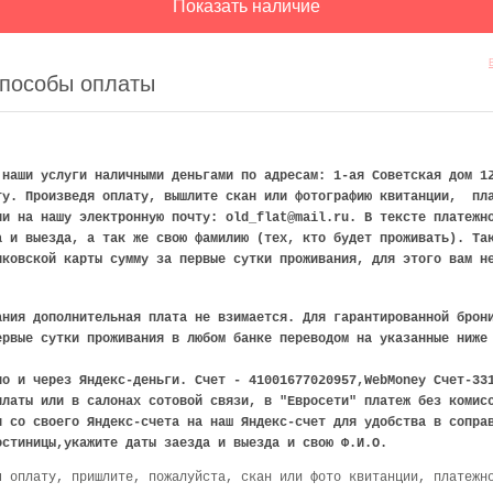
способы оплаты
 наши услуги наличными деньгами по адресам: 1-ая Советская дом 1
ту. Произведя оплату, вышлите скан или фотографию квитанции, пл
ии на нашу электронную почту: old_flat@mail.ru. В тексте платеж
а и выезда, а так же свою фамилию (тех, кто будет проживать). Та
нковской карты сумму за первые сутки проживания, для этого вам н
ания дополнительная плата не взимается. Для гарантированной брон
ервые сутки проживания в любом банке переводом на указанные ниже
но и через Яндекс-деньги. Счет - 41001677020957,WebMoney Счет-33
платы или в салонах сотовой связи, в "Евросети" платеж без комис
и со своего Яндекс-счета на наш Яндекс-счет для удобства в сопра
остиницы,укажите даты заезда и выезда и свою Ф.И.О.
я оплату, пришлите, пожалуйста, скан или фото квитанции, платежн