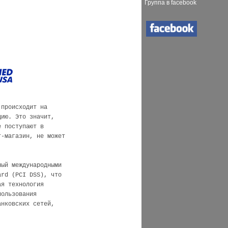
Группа в facebook
 происходит на
цию. Это значит,
е поступают в
т-магазин, не может
ный международными
ard (PCI DSS), что
ая технология
пользования
анковских сетей,