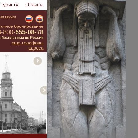
туристу
Отзывы
ая версия
точное бронирование
8-800-
555-08-78
к бесплатный по России
еще телефоны
адреса