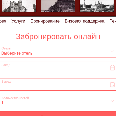
рея
Услуги
Бронирование
Визовая поддержка
Ре
дки
Отзывы
Сотрудничество
Вакансии
Визовая п
делаем скидку!
Статьи
Регистрация
Правила брони
ки мини-отеля, хостелов и гостевых домов
Бронирова
живания в хостеле на Некрасова дом 60 (Греческий про
а проживания в мини-отеле и хостеле на 1-ой Советской
я, заезда/выезда в квартире ( гостевом доме) на улиц
ила проживания в гостевом доме на Лиговском проспек
мини-отеле на 5-ой Советской дом 3 ( Греческий проспе
тире на 7-ой Советской улице
Правила проживания,зае
оживания,заезда/выезда в квартире на Дегтярном пере