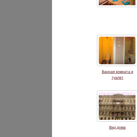
Ванная комната и
туалет
Вид дома