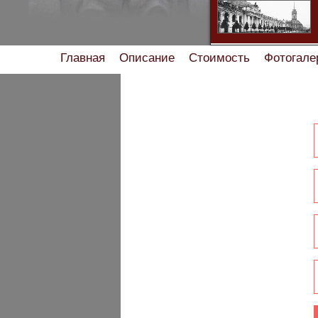
Главная
Описание
Стоимость
Фотогале
Помощь туристу
Ски
Найдете хостел или мини-отель дешевле - с
Характеристи
Правила про
Правил
Правила проживани
Прав
Правила проживания в 
Правила проживания заезда /выезда в квар
Правила пр