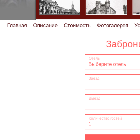
Главная
Описание
Стоимость
Фотогалерея
Ус
Помощь туристу
Скидки
От
Найдете хостел или мини-отель дешевле - сделаем 
Характеристики мини
Правила проживания
Правила прожив
Правила проживания, заез
Правила про
Правила проживания в мини-от
Правила проживания заезда /выезда в квартире на
Правила проживани