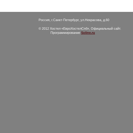
Россия, г.Санкт-Петербург, ул.Некрасова, д.60
© 2012 Хостел «ЕвроХостелСпб», Официальный сайт.
Программирование
Soline.ru